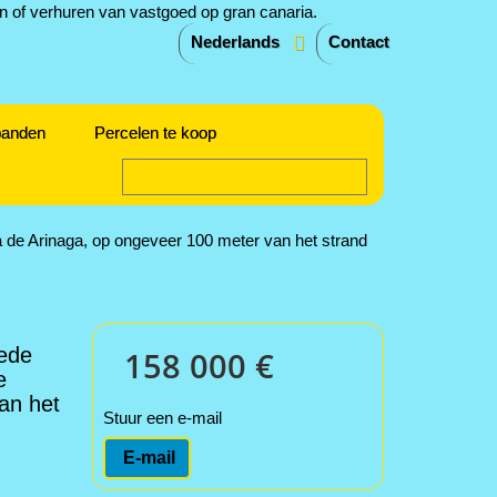
Nederlands
Contact
panden
Percelen te koop
 de Arinaga, op ongeveer 100 meter van het strand
ede
158 000 €
e
an het
Stuur een e-mail
E-mail