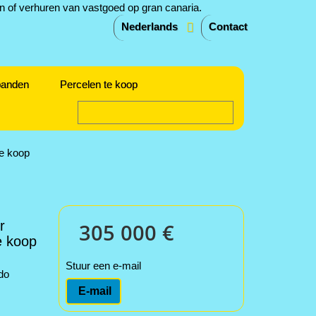
Nederlands
Contact
panden
Percelen te koop
te koop
r
305 000 €
e koop
Stuur een e-mail
do
E-mail