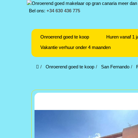
Bel ons:
+34 630 436 775
Onroerend goed te koop
Huren vanaf 1 j
Vakantie verhuur onder 4 maanden
Onroerend goed te koop
San Fernando