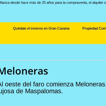
Quédate el invierno en Gran Canaria
Propiedad Com
Meloneras
Al oeste del faro comienza Meloneras
lujosa de Maspalomas.