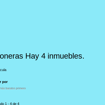
loneras
Hay 4 inmuebles.
cula
r por
 más baratos primero
do 1 - 4 de 4