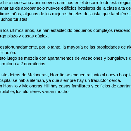
e hizo necesario abrir nuevos caminos en el desarrollo de esta región
anarias de aprobar solo nuevos edificios hoteleros de la clase alta de
ltimos años, algunos de los mejores hoteles de la isla, que también
uchos turistas.
n los últimos años, se han establecido pequeños complejos residenci
argo plazo y casas dúplex.
esafortunadamente, por lo tanto, la mayoría de las propiedades de al
bicación.
sto luego se mezcla con apartamentos de vacaciones y bungalows d
ormitorio a 2 dormitorios.
usto detrás de Meloneras, Hornilio se encuentra junto al nuevo hospit
ospital se habla alemán, ya que siempre hay un traductor cerca.
n Hornilio y Meloneras Hill hay casas familiares y edificios de apar
abitable, los alquileres varían mucho.