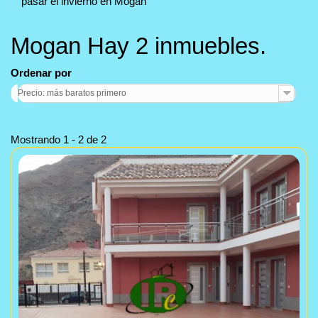
pasar el invierno en Mogan
Mogan
Hay 2 inmuebles.
Ordenar por
Precio: más baratos primero
Mostrando 1 - 2 de 2