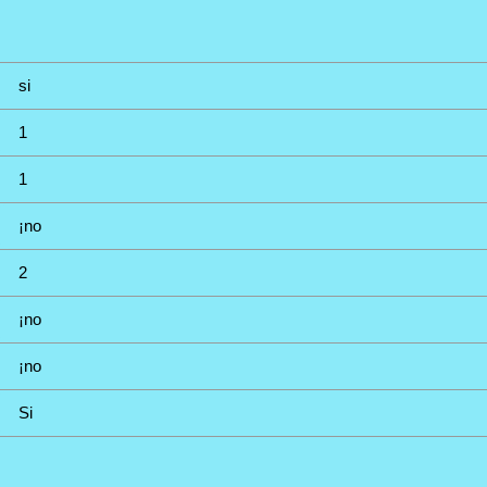
si
1
1
¡no
2
¡no
¡no
Si