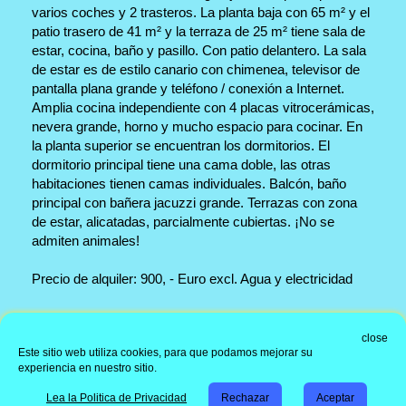
varios coches y 2 trasteros. La planta baja con 65 m² y el
patio trasero de 41 m² y la terraza de 25 m² tiene sala de
estar, cocina, baño y pasillo. Con patio delantero. La sala
de estar es de estilo canario con chimenea, televisor de
pantalla plana grande y teléfono / conexión a Internet.
Amplia cocina independiente con 4 placas vitrocerámicas,
nevera grande, horno y mucho espacio para cocinar. En
la planta superior se encuentran los dormitorios. El
dormitorio principal tiene una cama doble, las otras
habitaciones tienen camas individuales. Balcón, baño
principal con bañera jacuzzi grande. Terrazas con zona
de estar, alicatadas, parcialmente cubiertas. ¡No se
admiten animales!
Precio de alquiler: 900, - Euro excl. Agua y electricidad
Dirección de la oficina
close
Este sitio web utiliza cookies, para que podamos mejorar su
Información
experiencia en nuestro sitio.
Copyright © 1998 - 2026 Immorent-Canarias Real Estate
| Real
Lea la Politica de Privacidad
Rechazar
Aceptar