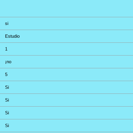
si
Estudio
1
¡no
5
Si
Si
Si
Si