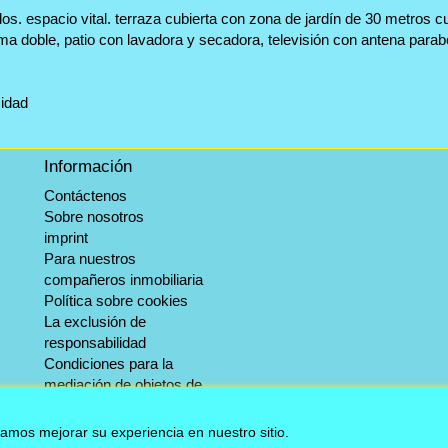
s. espacio vital. terraza cubierta con zona de jardín de 30 metros 
a doble, patio con lavadora y secadora, televisión con antena parabó
cidad
Información
Contáctenos
Sobre nosotros
imprint
Para nuestros
compañeros inmobiliaria
Política sobre cookies
La exclusión de
responsabilidad
Condiciones para la
mediación de objetos de
invernada.
Servicio de información
damos mejorar su experiencia en nuestro sitio.
Mapa del sitio