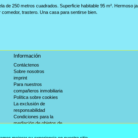
ela de 250 metros cuadrados. Superficie habitable 95 m². Hermoso j
comedor, trastero. Una casa para sentirse bien.
Información
Contáctenos
Sobre nosotros
imprint
Para nuestros
compañeros inmobiliaria
Política sobre cookies
La exclusión de
responsabilidad
Condiciones para la
mediación de objetos de
invernada.
Servicio de información
damos mejorar su experiencia en nuestro sitio.