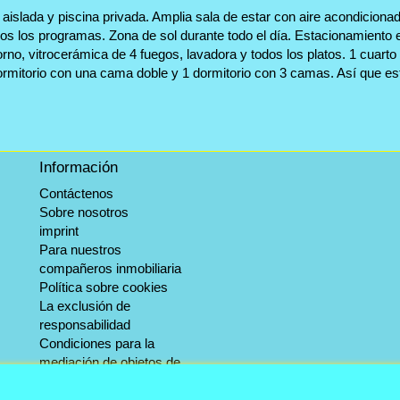
 aislada y piscina privada. Amplia sala de estar con aire acondiciona
odos los programas. Zona de sol durante todo el día. Estacionamiento e
rno, vitrocerámica de 4 fuegos, lavadora y todos los platos. 1 cuar
 dormitorio con una cama doble y 1 dormitorio con 3 camas. Así que e
Información
Contáctenos
Sobre nosotros
imprint
Para nuestros
compañeros inmobiliaria
Política sobre cookies
La exclusión de
responsabilidad
Condiciones para la
mediación de objetos de
invernada.
Servicio de información