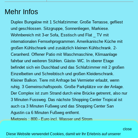
Mehr Infos
Duplex Bungalow mit 1 Schlafzimmer. Große Terrasse, gefliest
und geschlossen. Sitzgruppe, Sonnenliegen, Markiese.
Wohnbereich mit 3-er Sofa, Esstisch und Flat _ TV mit
internationalen Fernsehprogrammen. Amerikanische Küche mit
großen Kühlschrank und zusätzlich kleinen Kühlschrank. 2-
Ceranherd. Offener Patio mit Waschmaschine, Klimaanlage
fahrbar und weiteren Stühlen. Gäste- WC. In oberer Etage
befindet sich ein Duschbad und das Schlafzimmer mit 2 großen
Einzelbetten und Schreibtisch und großen Kleiderschrank.
Kleiner Balkon. Tiere mit Anfrage bei Vermieter erlaubt, wenn
ruhig. 3 Gemeinschaftspools. Große Parkplätze vor der Anlage.
Der Complex ist zum Strand durch eine Brücke getrennt, also nur
3 Minuten Fussweg. Das nächste Shopping Center Tropical ist
auch ca 3 Minuten Fußweg und das Shopping Center San
Agustin ca 6 Minuten Fußweg entfernt.
Mietpreis : 800,- Euro incl. Wasser und Strom
close
Büroadresse
Diese Website verwendet Cookies, damit wir Ihr Erlebnis auf unserer